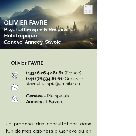
ME
NU
OLIVIER FAVRE
Psychothérapie & Respiration
Holotropique
Genève, Annecy, Savoie
Olivier FAVRE
(+33)
6.26.42.61.61
(France)
(+41)
76.534.61.61
(Genève)
ofavre.therapie@gmail.com
Genève
- Plainpalais
Annecy
et
Savoie
Je propose des consultations dans
l'un de mes cabinets à Genève ou en